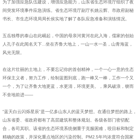
为了加强应急队伍建设，增强应急能力，山东省生态环境厅组织了夜
间突发环境事件应急演练。省生态环境厅副厅长姚云辉、市政府副秘
书长、市生态环境局局长侯实地了解了各队应急准备和演练情况。
五岳独尊的泰山在此崛起，中国的母亲河黄河在此入海，儒家的创始
人孔子在此闻名天下...坐在齐鲁大地上，一山一水一圣，山青海蓝，
风光无限。
在这片壮丽的土地上，不要忘记你的首创精神，一个一心一意的生态
环保主义者，努力工作，绘制蓝图到底，跑一棒又一棒，工作一个又
一个，为了让齐鲁大地更蓝，水更清，环境更美。，乘风破浪，锲而
不舍地前进——
“蓝天白云闪烁星辰”是一亿多山东人的蓝天梦想。在通往梦想的路上，
山东省委、省政府都有了高层建筑和整体规划。各级各部门密切配
合，各司其职。该省的生态环境系统侧重于克服困难，咬目标和制定
精确的政策，并深化重点地区的污染控制。PM2.5年均浓度符合国家