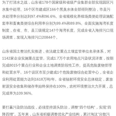
为了打清水之战，山东省178个国家级和省级产业集群全部实现园区污
水集中处理。16个区市建成区166个黑臭水体全部得到整治，市县污
水处理率分别达到97.4%和96.6%。全省规模化养殖场粪便处理设施配
套率和畜禽粪便综合利用率分别为99.4%和89.8%。全面实施海湾长度
制度，在省、市、县三级规定147个海湾长度。完成全省入海排污口现
场调查，发现入海排污口20844个。
山东省国土整治扎实推进，依法建立重点土壤监管单位名录体系，对
1142家企业实施重点监管。完成1.7万个农用地点污染状况详查，按期
完成8015个重点行业和企业土地调查阶段性工作。提高危险废物管理
和处置水平。16个设区市至少建成1个危险废物综合处置中心，全省企
业利用处置能力达到1618万吨/年。全省辐射环境安全总体稳定，废放
射源安全收集和储存率始终保持在100%，农村环境整治大力开展，总
完成率为109.96%。
要打赢污染防治战役，必须坚持源头防治，调整“四个结构”，实现“四
降四增”。五年来，山东省积极调整优化产业结构，累计淘汰“分散污