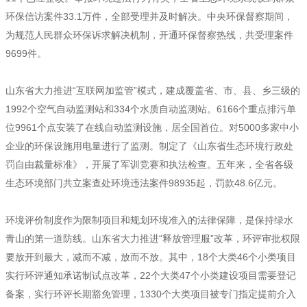
环保信访案件33.1万件，全部受理并及时解决。中央环保督察期间，
为规范人民群众环保诉求解决机制，开通环保督察热线，共受理案件
9699件。
山东省大力推进“互联网加监管”模式，建成覆盖省、市、县、乡三级的
1992个空气自动监测站和334个水质自动监测站。6166个重点排污单
位9961个点安装了在线自动监测设施，居全国首位。对5000多家中小
企业的环保设施用电量进行了监测。制定了《山东省生态环境行政处
罚自由裁量标准》，开展了军训竞赛和执法检查。五年来，全省各级
生态环境部门共立案查处环境违法案件98935起，罚款48.6亿元。
环境评价制度作为限制项目和规划环境准入的法律保障，是保持绿水
青山的第一道防线。山东省大力推进“释放管理服”改革，环评审批权限
要放开到最大，减而不减，放而不放。其中，18个大类46个小类项目
实行环评通知承诺制试点改革，22个大类47个小类建设项目需要登记
备案，实行环评长期豁免管理，1330个大类项目被专门指定提前介入