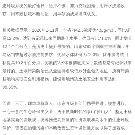
态环境系统的最好诠释，坚持不懈，努力克服困难，用汗水浇灌收
获，用辛勤耕耘不断前进，用丰硕的成果填满枝头。
相关数据显示，2020年1-11月，全省PM2.5浓度为43μg/m3，同比提
高12.2%，达到有记录以来同期最佳水平；优日占比71.0%，同比增长
12.4个百分点，是历史上提升最快的。山东省83个国家控制断面，年
均达到或超过水质控制要求。优良水体比例为72.3%，比年度考核目
标提高10.8个百分点。劣质的V水体被彻底淘汰，数值都是有记录以来
最好的。土壤污染防治已从全国排名较低跃升至领先地位，所有污染
耕地均采取安全利用措施，建设用地污染土地安全利用率达到
98.55%。
回首十三五，辉煌成就喜人。山东各级各部门携手并进，锐意进取。
一心一意的生态环保主义者，勇于做新时代的泰山“捡山人”，坚定不移
地落实新的发展观，统筹推进高质量的经济发展和高水平的生态环境
保护。该省在治理污染和不断改善生态环境质量方面取得了显著成